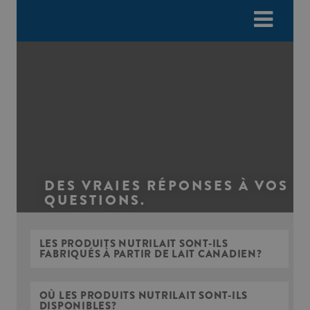
Please
e
note:
a
This
d
website
e
includes
r
an
s
accessibility
system.
DES VRAIES RÉPONSES À VOS
QUESTIONS.
LES PRODUITS NUTRILAIT SONT-ILS
FABRIQUÉS À PARTIR DE LAIT CANADIEN?
OÙ LES PRODUITS NUTRILAIT SONT-ILS
DISPONIBLES?