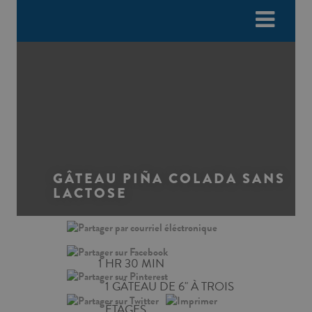
Please
e
note:
a
This
d
website
e
includes
r
an
s
accessibility
system.
GÂTEAU PIÑA COLADA SANS
LACTOSE
1 HR 30 MIN
1 GÂTEAU DE 6" À TROIS
ÉTAGES