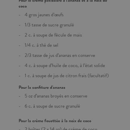
Pour le crème pâtissière à l'ananas et à la noix de
coco
4 gros jaunes d’œufs
1/3 tasse de sucre granulé
2 c. à soupe de fécule de maïs
1/4 c. à thé de sel
2/3 tasse de jus d’ananas en conserve
4 c. à soupe d’huile de coco, à l’état solide
1 c. à soupe de jus de citron frais (facultatif)
Pour la confiture d'ananas
5 oz d’ananas broyés en conserve
6 c. à soupe de sucre granulé
Pour la crème fouettée à la noix de coco
2 boîtes (2 x 14 oz) de crème de coco