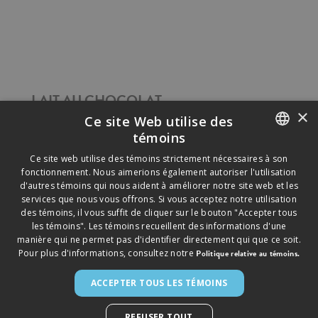
LAIT AU CHOCOLAT
×
Ce site Web utilise des
témoins
ENGLISH
Ce site web utilise des témoins strictement nécessaires à son
fonctionnement. Nous aimerions également autoriser l'utilisation
FRENCH
d'autres témoins qui nous aident à améliorer notre site web et les
services que nous vous offrons. Si vous acceptez notre utilisation
des témoins, il vous suffit de cliquer sur le bouton "Accepter tous
les témoins". Les témoins recueillent des informations d'une
manière qui ne permet pas d'identifier directement qui que ce soit.
Pour plus d'informations, consultez notre
Politique relative au témoins.
ACCEPTER TOUS LES TÉMOINS
©
2026
SAPUTO INC. TOUS DROITS RÉSERVÉS.
► AVIS LÉGAL
► POLITIQUE DE CONFIDENTIALITÉ
►
POLITIQUE RELATIVE AUX TÉMOINS
REFUSER TOUT