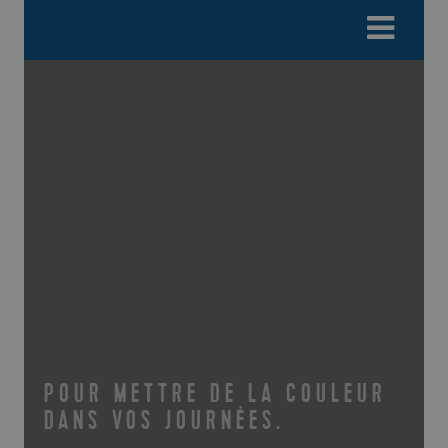
Please
e
note:
a
This
d
website
e
includes
r
an
s
accessibility
system.
POUR METTRE DE LA COULEUR
DANS VOS JOURNÉES.