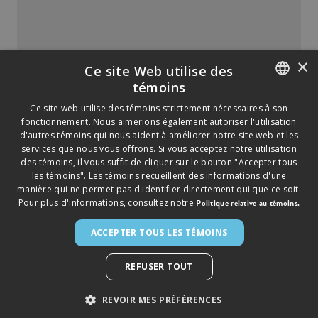
60 MIN
8 À 10
×
Ce site Web utilise des
témoins
ENGLISH
Ce site web utilise des témoins strictement nécessaires à son
fonctionnement. Nous aimerions également autoriser l'utilisation
FRENCH
d'autres témoins qui nous aident à améliorer notre site web et les
services que nous vous offrons. Si vous acceptez notre utilisation
des témoins, il vous suffit de cliquer sur le bouton "Accepter tous
les témoins". Les témoins recueillent des informations d'une
manière qui ne permet pas d'identifier directement qui que ce soit.
Pour plus d'informations, consultez notre
Politique relative au témoins.
ACCEPTER TOUS LES TÉMOINS
©
2026
SAPUTO INC. TOUS DROITS RÉSERVÉS.
► AVIS LÉGAL
► POLITIQUE DE CONFIDENTIALITÉ
►
POLITIQUE RELATIVE AUX TÉMOINS
REFUSER TOUT
REVOIR MES PRÉFÉRENCES