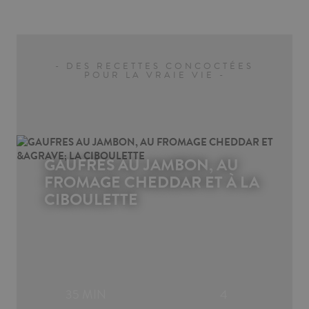
- DES RECETTES CONCOCTÉES
POUR LA VRAIE VIE -
GAUFRES AU JAMBON, AU
FROMAGE CHEDDAR ET À LA
CIBOULETTE
35 MIN
4